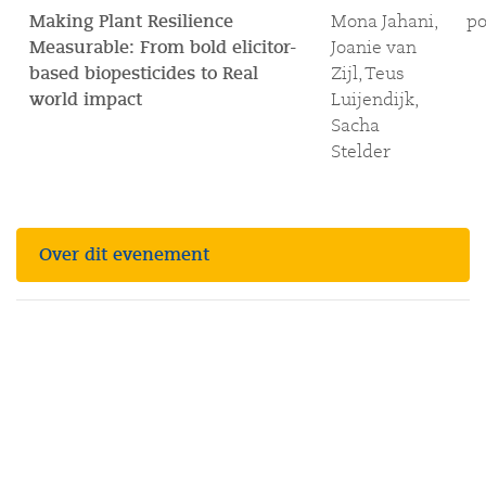
Making Plant Resilience
Mona Jahani,
po
Measurable: From bold elicitor-
Joanie van
based biopesticides to Real
Zijl, Teus
world impact
Luijendijk,
Sacha
Stelder
Over dit evenement