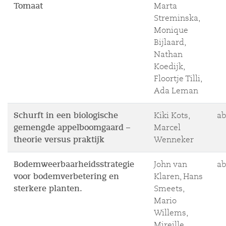
Tomaat
Marta
Streminska,
Monique
Bijlaard,
Nathan
Koedijk,
Floortje Tilli,
Ada Leman
Schurft in een biologische
Kiki Kots,
ab
gemengde appelboomgaard –
Marcel
theorie versus praktijk
Wenneker
Bodemweerbaarheidsstrategie
John van
ab
voor bodemverbetering en
Klaren, Hans
sterkere planten.
Smeets,
Mario
Willems,
Mireille