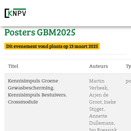
Posters GBM2025
Dit evenement vond plaats op 13 maart 2025
Titel
Auteurs
T
Kennisimpuls Groene
Martin
po
Gewasbescherming.
Verbeek,
Kennisimpuls Bestuivers.
Arjen de
Crossmodule
Groot, Ineke
Stijger,
Annette
Dullemans,
Ivo Roessink