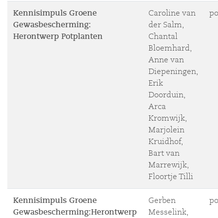
Kennisimpuls Groene
Caroline van
po
Gewasbescherming:
der Salm,
Herontwerp Potplanten
Chantal
Bloemhard,
Anne van
Diepeningen,
Erik
Doorduin,
Arca
Kromwijk,
Marjolein
Kruidhof,
Bart van
Marrewijk,
Floortje Tilli
Kennisimpuls Groene
Gerben
po
Gewasbescherming:Herontwerp
Messelink,